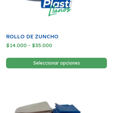
página
de
producto
ROLLO DE ZUNCHO
Rango
$
14.000
-
$
35.000
de
precios:
Seleccionar opciones
desde
Este
$14.000
producto
hasta
tiene
$35.000
múltiples
variantes.
Las
opciones