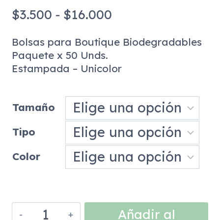
Rango
$
3.500
-
$
16.000
de
Bolsas para Boutique Biodegradables
precios:
Paquete x 50 Unds.
desde
Estampada – Unicolor
$3.500
hasta
Tamaño
$16.000
Tipo
Color
Bolsa
Añadir al