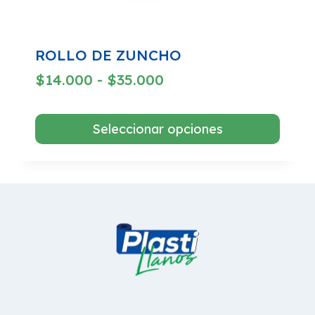
ROLLO DE ZUNCHO
Rango
$
14.000
-
$
35.000
de
precios:
Seleccionar opciones
desde
Este
$14.000
producto
hasta
tiene
$35.000
múltiples
variantes.
Las
opciones
se
pueden